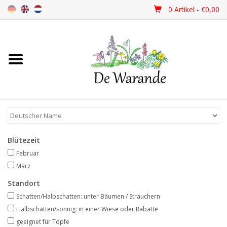
0 Artikel - €0,00
Startseite
NEU 2026
Frühjahrsblüher
Blütezeit
Sommerblüher
Februar
März
Herbstblüher
Standort
Schatten/Halbschatten: unter Bäumen / Sträuchern
Schattenpflanzen
Halbschatten/sonnig: in einer Wiese oder Rabatte
geeignet für Töpfe