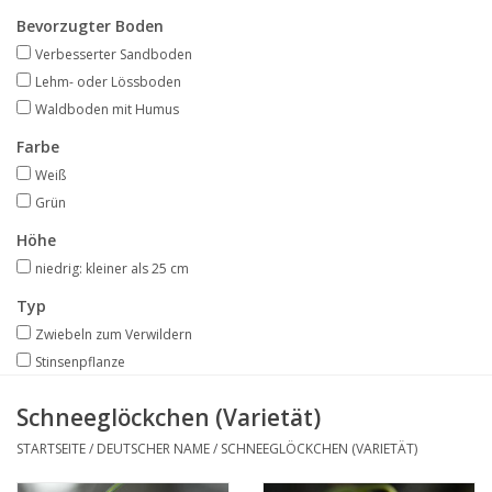
Angebote
Bevorzugter Boden
Verbesserter Sandboden
Bodenverbesserung
Lehm- oder Lössboden
Waldboden mit Humus
SONSTIGE PRODUKTE
Farbe
Weiß
Beratung
Grün
Höhe
Unser Garten!
niedrig: kleiner als 25 cm
Typ
Starke Zwiebel Tage
Zwiebeln zum Verwildern
Stinsenpflanze
Neuigkeiten
Schneeglöckchen (Varietät)
STARTSEITE
/
DEUTSCHER NAME
/
SCHNEEGLÖCKCHEN (VARIETÄT)